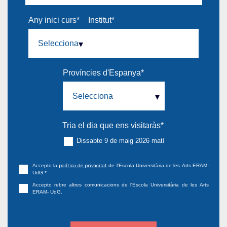
Any inici curs
*
Institut
*
Províncies d'Espanya
*
Tria el dia que ens visitaràs
*
Dissabte 9 de maig 2026 matí
Accepto la
política de privacitat
de l'Escola Universitària de les Arts ERAM-
UdG.
*
Accepto rebre altres comunicacions de l'Escola Universitària de les Arts
ERAM- UdG.